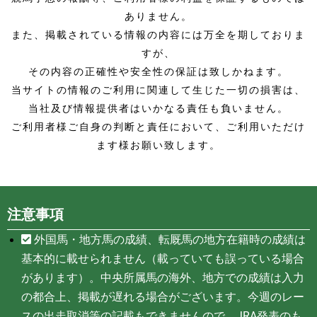
ありません。
また、掲載されている情報の内容には万全を期しておりま
すが、
その内容の正確性や安全性の保証は致しかねます。
当サイトの情報のご利用に関連して生じた一切の損害は、
当社及び情報提供者はいかなる責任も負いません。
ご利用者様ご自身の判断と責任において、ご利用いただけ
ます様お願い致します。
注意事項
外国馬・地方馬の成績、転厩馬の地方在籍時の成績は
基本的に載せられません（載っていても誤っている場合
があります）。中央所属馬の海外、地方での成績は入力
の都合上、掲載が遅れる場合がございます。今週のレー
スの出走取消等の記載もできませんので、JRA発表のも