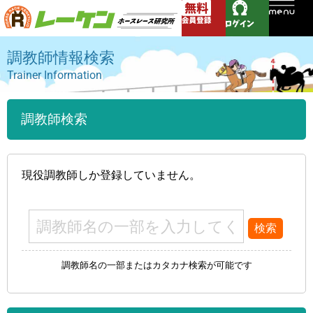
調教師情報検索
Trainer Information
調教師検索
現役調教師しか登録していません。
調教師名の一部またはカタカナ検索が可能です